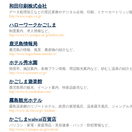
和田印刷株式会社
データ処理加工などの受託業務やデジタル企画、印刷、トナーカートリッジ
http://www.waps.co.jp/
ハローワークかごしま
制度案内、求人情報など。
http://www11.synapse.ne.jp/hellowork/
鹿児島情報局
鹿児島の情報、風景、農産物の紹介など。
http://www.kagoshima-internet.tv/
ホテル秀水園
指宿市。施設案内、各種プラン情報、周辺観光案内など。砂むし温泉の紹介
http://www.syusuien.co.jp/
かごしま遊楽館
鹿児島県の観光、イベント案内、特産品販売など。
http://www.k-yurakukan.com/
霧島観光ホテル
霧島温泉郷のリゾートホテル。絶景の展望風呂、温泉露天風呂、ジャングル
http://www.nk.rim.or.jp/~kirikan/
かごしまwaiwai百貨店
パソコン・家電・家庭用品・美容健康・バック・防犯警報など。
http://www2.synapse.ne.jp/waiwai/