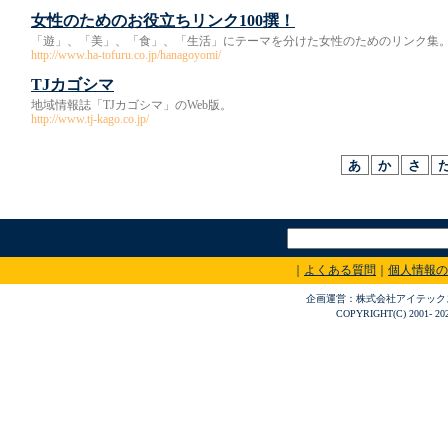
女性のためのお役立ちリンク100撰！
「遊」、「美」、「食」、「生活」にテーマを分けた女性のためのリンク集
http://www.ha-tofuru.co.jp/hanagoyomi/
TJカゴシマ
地域情報誌「TJカゴシマ」のWeb版。
http://www.tj-kago.co.jp/
｜
よくある質問
｜
個人情報の
企画運営：株式会社アイテックス 〒
COPYRIGHT(C) 2001- 20