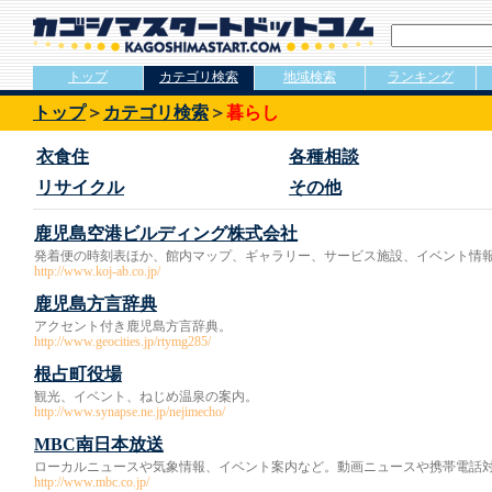
トップ
カテゴリ検索
地域検索
ランキング
トップ
＞
カテゴリ検索
＞
暮らし
衣食住
各種相談
リサイクル
その他
鹿児島空港ビルディング株式会社
発着便の時刻表ほか、館内マップ、ギャラリー、サービス施設、イベント情
http://www.koj-ab.co.jp/
鹿児島方言辞典
アクセント付き鹿児島方言辞典。
http://www.geocities.jp/rtymg285/
根占町役場
観光、イベント、ねじめ温泉の案内。
http://www.synapse.ne.jp/nejimecho/
MBC南日本放送
ローカルニュースや気象情報、イベント案内など。動画ニュースや携帯電話
http://www.mbc.co.jp/