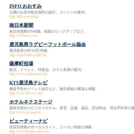
INFO おおすみ
大隅のお店や観光場所の紹介。イベントの案内。
http://info-oosumi.jp
南日本新聞
南日本新聞のWeb版。紙面のピックアップなど。
http://373news.com/
鹿児島県ラグビーフットボール協会
鹿児島県のRUGBY情報。
http://kagoshima-rugby.jp/
薩摩町役場
観光、イベント、特産品、ガラス美展の案内。
http://www.satsuma-net.jp/
KTS鹿児島テレビ
番組予告やイベント紹介など。独自番組の審議も掲載。
http://www.kts-tv.co.jp/
ホテルネクステージ
霧島市国分のビジネスホテル。客室、設備、備品、宿泊料金、宿泊予約等の
http://www.nextage.in/
ビューティーナビ
美容室情報のポータルサイト。クーポン情報が満載
http://www.beauty-navi.com